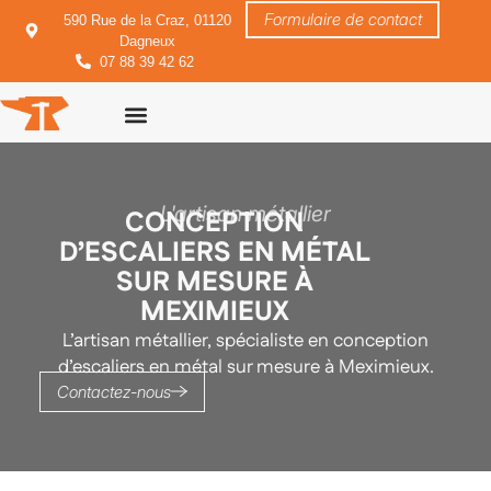
Formulaire de contact
590 Rue de la Craz, 01120
Dagneux
07 88 39 42 62
Garde corps
Fermetures & portails
Mobilier sur mesure
L'artisan métallier
CONCEPTION
D’ESCALIERS EN MÉTAL
SUR MESURE À
MEXIMIEUX
L’artisan métallier, spécialiste en conception
d’escaliers en métal sur mesure à Meximieux.
Contactez-nous